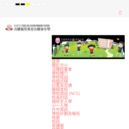
Default
Night
High
High
High
Set
Set
Set
mode
mode
Contrast
Contrast
Contrast
Smaller
Default
Larger
Black
Black
Yellow
Font
Font
Font
White
Yellow
Black
mode
mode
mode
首頁
關於方小
法團校董會
學校簡介
學校校訓
校服式樣
位置及交通
聯絡本校
學校資訊 (NCS)
校長的話
插班生入學
小一入學
升中資訊
學校計劃及報告
校歌
校訊
家課冊