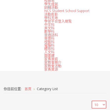
校曆表
學生成就
訓輔活動
NCS Student School Support
活動剪影
學科天地
學習平台登入總覧
中文科
英文科
數學科
普通話科
音樂科
視藝科
電腦科
體育科
人文科
圖書課
家長資訊
家教會簡介
家教會活動
家長資源
你目前位置:
首頁
Category List