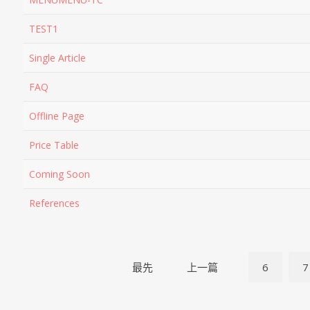
TEST1
Single Article
FAQ
Offline Page
Price Table
Coming Soon
References
最先
上一篇
6
7