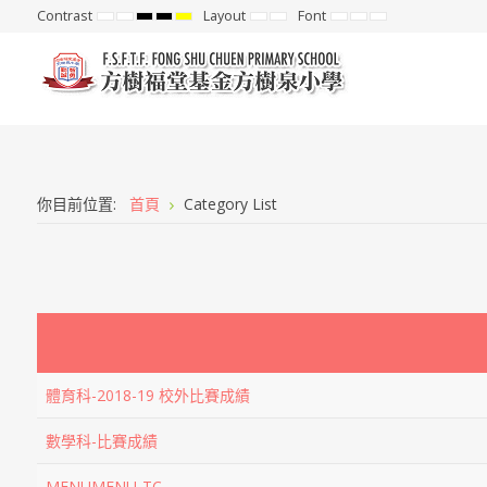
Contrast
Layout
Font
Default
Night
High
High
High
Fixed
Wide
Set
Set
Set
mode
mode
Contrast
Contrast
Contrast
layout
layout
Smaller
Default
Larger
Black
Black
Yellow
Font
Font
Font
White
Yellow
Black
mode
mode
mode
你目前位置:
首頁
Category List
體育科-2018-19 校外比賽成績
數學科-比賽成績
MENUMENU-TC