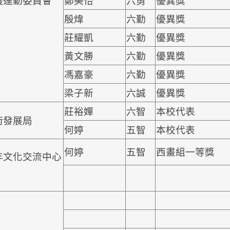
護運動委員會
鄭美怡
六勇
優異獎
殷煒
六勤
優異獎
莊耀凱
六勤
優異獎
黃文勝
六勤
優異獎
馮嘉豪
六勤
優異獎
梁子新
六誠
優異獎
莊裕嬋
六智
本校代表
術發展局
何婷
五智
本校代表
何婷
五智
西畫組一等獎
年文化交流中心