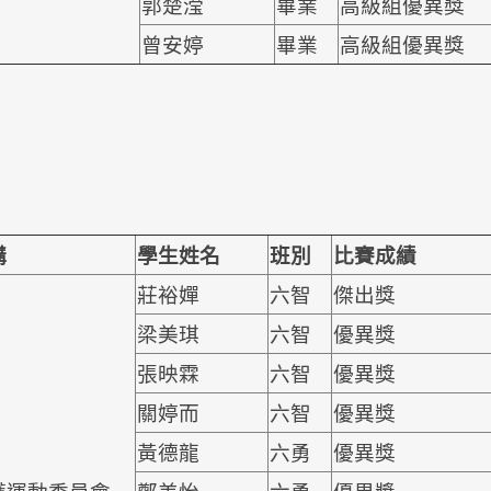
郭楚滢
畢業
高級組優異獎
曾安婷
畢業
高級組優異獎
構
學生姓名
班別
比賽成績
莊裕嬋
六智
傑出獎
梁美琪
六智
優異獎
張映霖
六智
優異獎
關婷而
六智
優異獎
黃德龍
六勇
優異獎