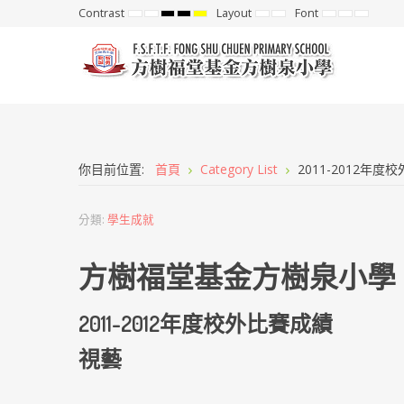
Contrast
Layout
Font
Default
Night
High
High
High
Fixed
Wide
Set
Set
Set
mode
mode
Contrast
Contrast
Contrast
layout
layout
Smaller
Default
Larger
Black
Black
Yellow
Font
Font
Font
White
Yellow
Black
mode
mode
mode
你目前位置:
首頁
Category List
2011-2012年度
分類:
學生成就
方樹福堂基金方樹泉小學
2011-2012年度校外比賽成績
視藝