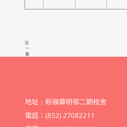
上
一
篇
地址﹕粉嶺華明邨二期校舍
電話：(852) 27082211