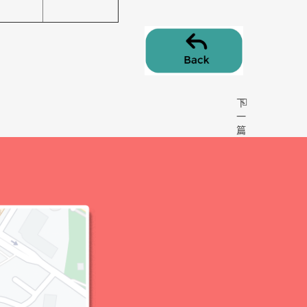
下
一
篇