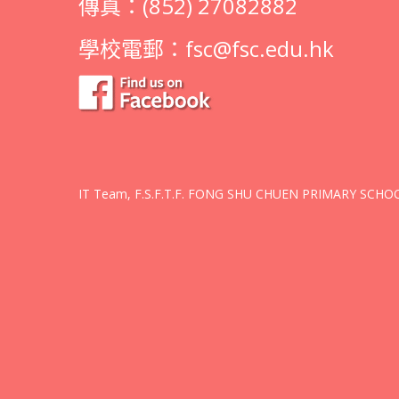
傳真：(852) 27082882
學校電郵：
fsc@fsc.edu.hk
IT Team, F.S.F.T.F. FONG SHU CHUEN PRIMARY SCHOOL