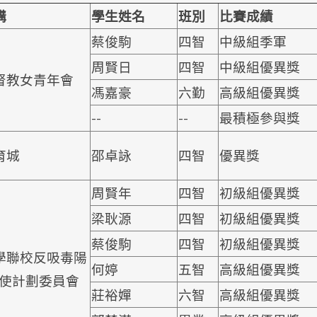
構
學生姓名
班別
比賽成績
蔡俊駒
四智
中級組季軍
周賢日
四智
中級組優異獎
督教女青年會
馮嘉豪
六勤
高級組優異獎
--
--
最積極參與獎
育城
邵卓詠
四智
優異獎
周賢年
四智
初級組優異獎
梁耿源
四智
初級組優異獎
蔡俊駒
四智
初級組優異獎
學聯校反吸毒陽
何婷
五智
高級組優異獎
n使計劃委員會
莊裕嬋
六智
高級組優異獎