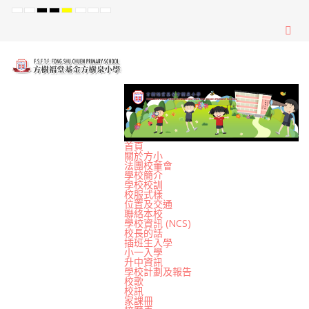
Default
Night
High
High
High
Set
Set
Set
mode
mode
Contrast
Contrast
Contrast
Smaller
Default
Larger
Black
Black
Yellow
Font
Font
Font
White
Yellow
Black
mode
mode
mode
首頁
關於方小
法團校董會
學校簡介
學校校訓
校服式樣
位置及交通
聯絡本校
學校資訊 (NCS)
校長的話
插班生入學
小一入學
升中資訊
學校計劃及報告
校歌
校訊
家課冊