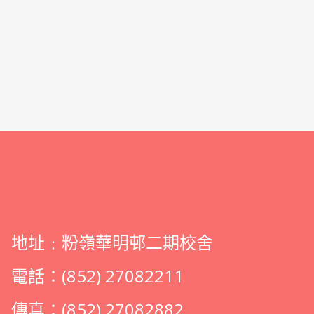
地址﹕粉嶺華明邨二期校舍
電話：(852) 27082211
傳真：(852) 27082882