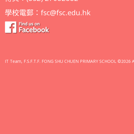
學校電郵：
fsc@fsc.edu.hk
IT Team, F.S.F.T.F. FONG SHU CHUEN PRIMARY SCHOOL ©2026 All