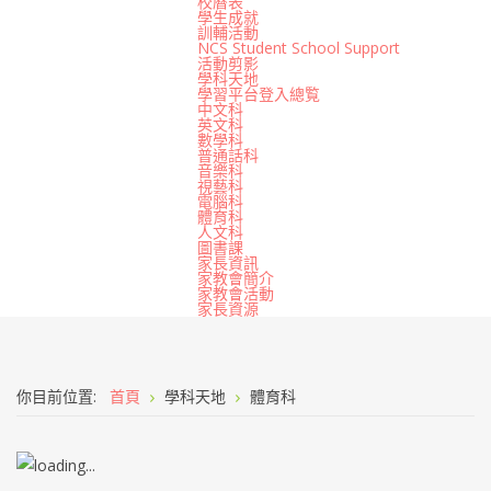
校曆表
學生成就
訓輔活動
NCS Student School Support
活動剪影
學科天地
學習平台登入總覧
中文科
英文科
數學科
普通話科
音樂科
視藝科
電腦科
體育科
人文科
圖書課
家長資訊
家教會簡介
家教會活動
家長資源
你目前位置:
首頁
學科天地
體育科