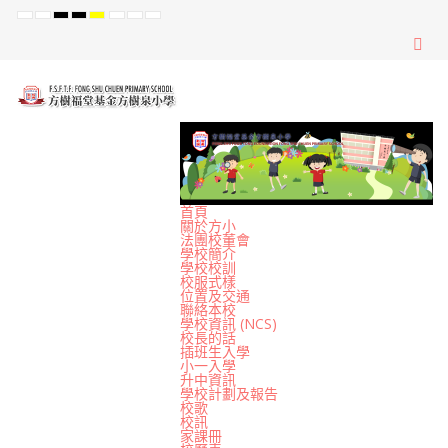
Default
Night
High
High
High
Set
Set
Set
mode
mode
Contrast
Contrast
Contrast
Smaller
Default
Larger
Black
Black
Yellow
Font
Font
Font
White
Yellow
Black
mode
mode
mode
首頁
關於方小
法團校董會
學校簡介
學校校訓
校服式樣
位置及交通
聯絡本校
學校資訊 (NCS)
校長的話
插班生入學
小一入學
升中資訊
學校計劃及報告
校歌
校訊
家課冊