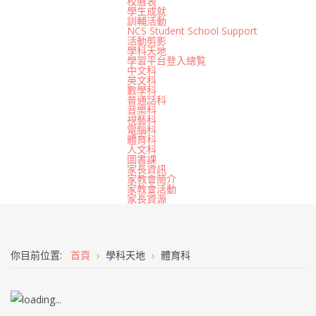
校曆表
學生成就
訓輔活動
NCS Student School Support
活動剪影
學科天地
學習平台登入總覧
中文科
英文科
數學科
普通話科
音樂科
視藝科
電腦科
體育科
人文科
圖書課
家長資訊
家教會簡介
家教會活動
家長資源
你目前位置:
首頁
學科天地
體育科