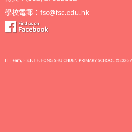
學校電郵：
fsc@fsc.edu.hk
IT Team, F.S.F.T.F. FONG SHU CHUEN PRIMARY SCHOOL ©2026 All