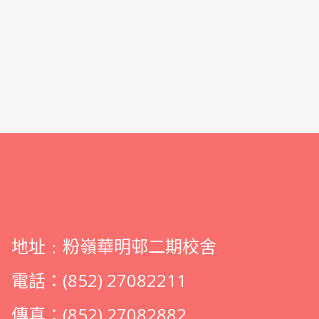
地址﹕粉嶺華明邨二期校舍
電話：(852) 27082211
傳真：(852) 27082882