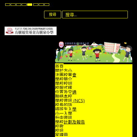
Default
Night
High
High
High
Set
Set
Set
mode
mode
Contrast
Contrast
Contrast
Smaller
Default
Larger
Black
Black
Yellow
Font
Font
Font
搜尋
White
Yellow
Black
mode
mode
mode
首頁
關於方小
法團校董會
學校簡介
學校校訓
校服式樣
位置及交通
聯絡本校
學校資訊 (NCS)
校長的話
插班生入學
小一入學
升中資訊
學校計劃及報告
校歌
校訊
家課冊