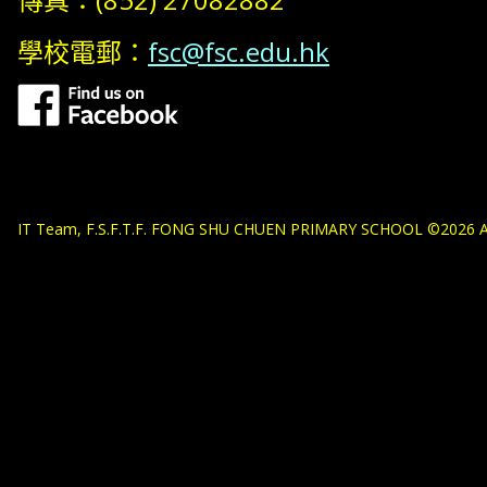
學校電郵：
fsc@fsc.edu.hk
IT Team, F.S.F.T.F. FONG SHU CHUEN PRIMARY SCHOOL ©2026 All