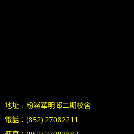
地址﹕粉嶺華明邨二期校舍
電話：(852) 27082211
傳真：(852) 27082882