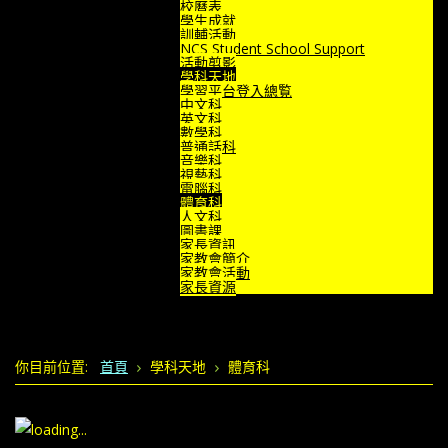
校曆表
學生成就
訓輔活動
NCS Student School Support
活動剪影
學科天地
學習平台登入總覧
中文科
英文科
數學科
普通話科
音樂科
視藝科
電腦科
體育科
人文科
圖書課
家長資訊
家教會簡介
家教會活動
家長資源
你目前位置:
首頁
學科天地
體育科