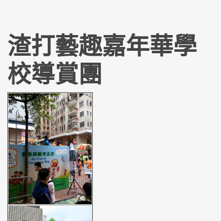
渣打藝趣嘉年華學
校導賞團