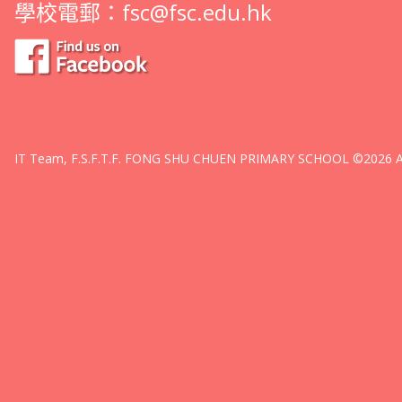
學校電郵：
fsc@fsc.edu.hk
IT Team, F.S.F.T.F. FONG SHU CHUEN PRIMARY SCHOOL ©2026 All