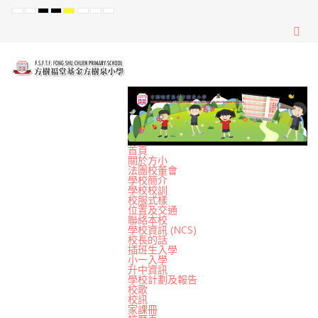
Default
Night
High
High
High
Set
Set
Set
mode
mode
Contrast
Contrast
Contrast
Smaller
Default
Larger
Black
Black
Yellow
Font
Font
Font
White
Yellow
Black
mode
mode
mode
首頁
關於方小
法團校董會
學校簡介
學校校訓
校服式樣
位置及交通
聯絡本校
學校資訊 (NCS)
校長的話
插班生入學
小一入學
升中資訊
學校計劃及報告
校歌
校訊
家課冊