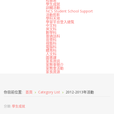
校曆表
學生成就
訓輔活動
NCS Student School Support
活動剪影
學科天地
學習平台登入總覧
中文科
英文科
數學科
普通話科
音樂科
視藝科
電腦科
體育科
人文科
圖書課
家長資訊
家教會簡介
家教會活動
家長資源
你目前位置:
首頁
Category List
2012-2013年活動
分類:
學生成就