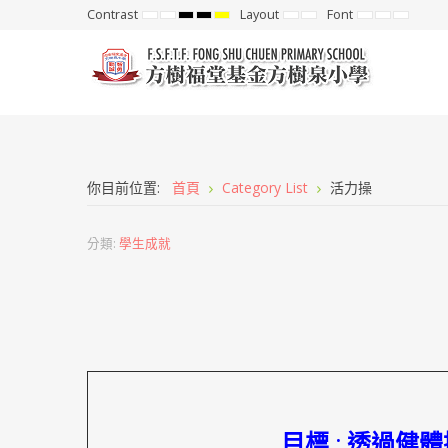
Contrast
Layout
Font
Default
Night
High
High
High
Fixed
Wide
Set
Set
Set
mode
mode
Contrast
Contrast
Contrast
layout
layout
Smaller
Default
Larger
Black
Black
Yellow
Font
Font
Font
White
Yellow
Black
mode
mode
mode
你目前位置:
首頁
Category List
活力操
分類:
學生成就
目標 : 透過健