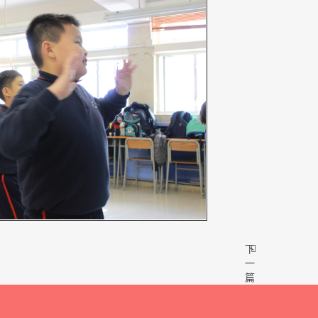
下
一
篇