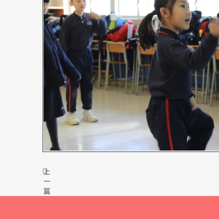
上
一
篇