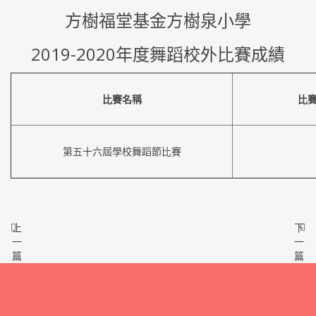
方樹福堂基金方樹泉小學
2019-2020年度舞蹈校外比賽成績
比賽名稱
比
第五十六屆學校舞蹈節比賽
上
下
一
一
篇
篇