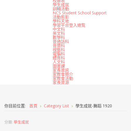
校曆表
學生成就
訓輔活動
NCS Student School Support
活動剪影
學科天地
學習平台登入總覧
中文科
英文科
數學科
普通話科
音樂科
視藝科
電腦科
體育科
人文科
圖書課
家長資訊
家教會簡介
家教會活動
家長資源
你目前位置:
首頁
Category List
學生成就-舞蹈 1920
分類:
學生成就