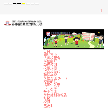
Default
Night
High
High
High
Set
Set
Set
mode
mode
Contrast
Contrast
Contrast
Smaller
Default
Larger
Black
Black
Yellow
Font
Font
Font
White
Yellow
Black
mode
mode
mode
首頁
關於方小
法團校董會
學校簡介
學校校訓
校服式樣
位置及交通
聯絡本校
學校資訊 (NCS)
校長的話
插班生入學
小一入學
升中資訊
學校計劃及報告
校歌
校訊
家課冊