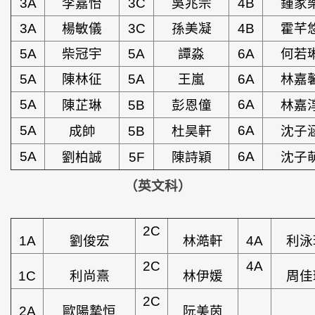
3A
李嘉怡
3C
吳兆宗
4B
鍾家
3A
楊敏儀
3C
孫美凝
4B
霍芊
5A
柴冠宇
5A
譚淼
6A
何若
5A
陳林征
5A
王嵐
6A
林嘉
5A
6A
陳芷琳
5B
彭恩僮
林嘉
5A
6A
成帥
5B
杜昊軒
沈子
5A
6A
劉柏誠
5F
陳詩穎
沈子
（英文科）
2C
1A
劉俊宏
林澔軒
4A
利泳
2C
4A
1C
利尚熹
林伊媛
周佳
2C
2A
歐陽摯恒
阮美茵