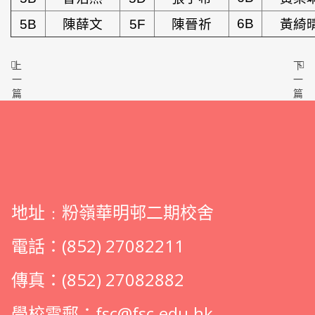
6B
5B
陳薛文
5F
陳晉祈
黃綺
上
下
一
一
篇
篇
地址﹕粉嶺華明邨二期校舍
電話：(852) 27082211
傳真：(852) 27082882
學校電郵：
fsc@fsc.edu.hk