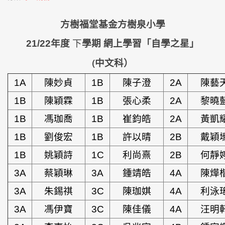
方樹福堂基金方樹泉小學
21/22
年度
下
學期
網上學習「自學之星」
(
中文科）
1A
陳妙貞
1B
陳子澄
2A
陳藝
1B
陳穎霖
1B
張心柔
2A
黎曉
1B
馮珈喬
1B
崔鈞皓
2A
黃凱
1B
劉俊宏
1B
許以晴
2B
戴穎
1B
姚穎詩
1C
利尚熹
2B
何靜
3A
蔡穎琳
3A
鍾靖皓
4A
陳燁
3A
朱錫祺
3C
陳珈娸
4A
利泳
3A
馮伊寶
3C
陳佳儀
4A
汪明