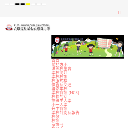
Default
Night
High
High
High
Set
Set
Set
mode
mode
Contrast
Contrast
Contrast
Smaller
Default
Larger
Black
Black
Yellow
Font
Font
Font
White
Yellow
Black
mode
mode
mode
首頁
關於方小
法團校董會
學校簡介
學校校訓
校服式樣
位置及交通
聯絡本校
學校資訊 (NCS)
校長的話
插班生入學
小一入學
升中資訊
學校計劃及報告
校歌
校訊
家課冊