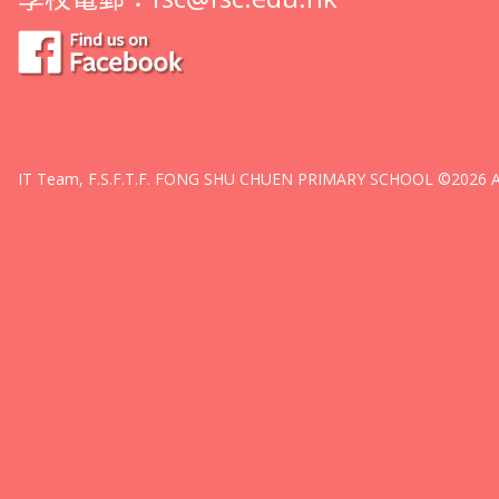
IT Team, F.S.F.T.F. FONG SHU CHUEN PRIMARY SCHOOL ©2026 All