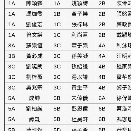
1A
陳穎霖
1A
姚穎詩
2B
陳令
1A
馮珈喬
1B
黃子樂
2B
張銘
1A
劉俊宏
1C
張梓琳
2B
蔡政
1A
曾文謙
1C
利尚熹
2B
戴穎
3A
蘇樂恆
3C
蕭子樂
4A
利泳
3B
黃必成
3C
孫美凝
4A
汪明
3C
劉曉朗
3C
孫紹謙
4B
鍾家
3C
劉梓萾
3C
湯以謙
4B
霍芊
3C
吳兆宗
3C
黃生平
4B
黎子
5A
成帥
5B
朱倖儀
6A
徐偉
5A
劉柏誠
5B
彭恩僮
6B
蔡泓
5A
5B
6B
譚淼
杜昊軒
馮珈
6B
5B
曹浩然
5D
張子希
黃樂