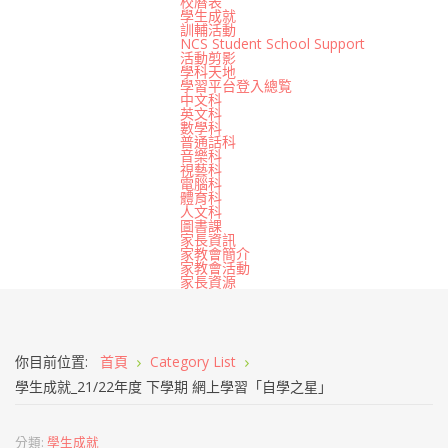
校曆表
學生成就
訓輔活動
NCS Student School Support
活動剪影
學科天地
學習平台登入總覧
中文科
英文科
數學科
普通話科
音樂科
視藝科
電腦科
體育科
人文科
圖書課
家長資訊
家教會簡介
家教會活動
家長資源
你目前位置:
首頁
Category List
學生成就_21/22年度 下學期 網上學習「自學之星」
分類:
學生成就