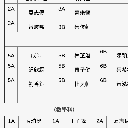
2A
3A
夏志優
蘇樂恆
2A
曾峻熙
3B
蔡俊軒
6B
5A
成帥
5B
林芷澄
陳穎
5A
5B
6B
紀欣霖
蕭子健
蔡希
5A
5B
6B
劉香鈺
杜昊軒
蔡泓
（數學科）
1A
陳珀灝
1A
王子鋒
2A
夏志