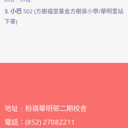
3. 小巴
502 (方樹福堂基金方樹泉小學/華明里站
下車)
地址﹕粉嶺華明邨二期校舍
電話：(852) 27082211