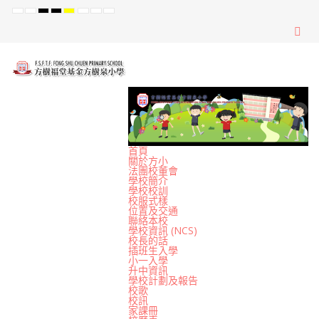
Default
Night
High
High
High
Set
Set
Set
mode
mode
Contrast
Contrast
Contrast
Smaller
Default
Larger
Black
Black
Yellow
Font
Font
Font
White
Yellow
Black
mode
mode
mode
首頁
關於方小
法團校董會
學校簡介
學校校訓
校服式樣
位置及交通
聯絡本校
學校資訊 (NCS)
校長的話
插班生入學
小一入學
升中資訊
學校計劃及報告
校歌
校訊
家課冊