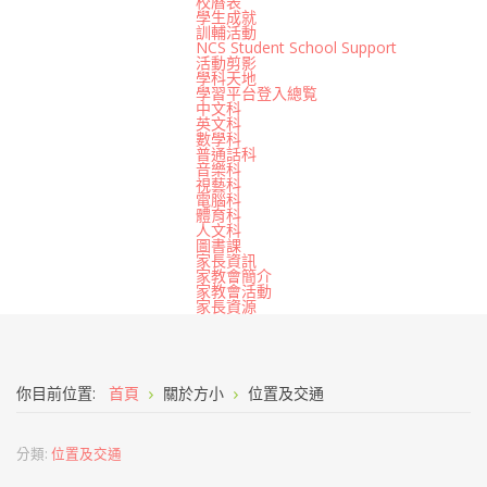
校曆表
學生成就
訓輔活動
NCS Student School Support
活動剪影
學科天地
學習平台登入總覧
中文科
英文科
數學科
普通話科
音樂科
視藝科
電腦科
體育科
人文科
圖書課
家長資訊
家教會簡介
家教會活動
家長資源
你目前位置:
首頁
關於方小
位置及交通
分類:
位置及交通