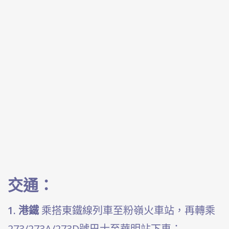
交通：
1. 港鐵
乘搭東鐵線列車至粉嶺火車站，再轉乘
273/273A/273D號巴士至華明站下車；