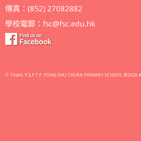
傳真：(852) 27082882
學校電郵：
fsc@fsc.edu.hk
IT Team, F.S.F.T.F. FONG SHU CHUEN PRIMARY SCHOOL ©2026 All