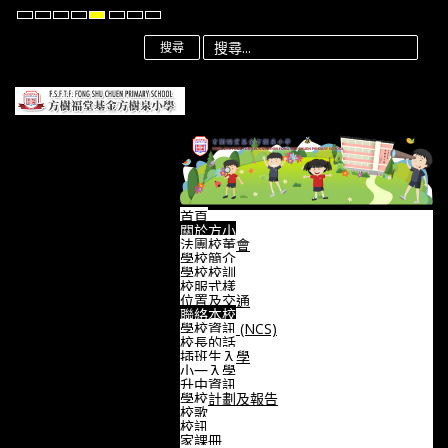
Default
Night
High
High
High
Set
Set
Set
mode
mode
Contrast
Contrast
Contrast
Smaller
Default
Larger
Black
Black
Yellow
Font
Font
Font
搜尋
White
Yellow
Black
mode
mode
mode
首頁
關於方小
法團校董會
學校簡介
學校校訓
校服式樣
位置及交通
聯絡本校
學校資訊 (NCS)
校長的話
插班生入學
小一入學
升中資訊
學校計劃及報告
校歌
校訊
家課冊