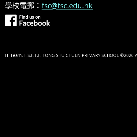
學校電郵：
fsc@fsc.edu.hk
IT Team, F.S.F.T.F. FONG SHU CHUEN PRIMARY SCHOOL ©2026 All