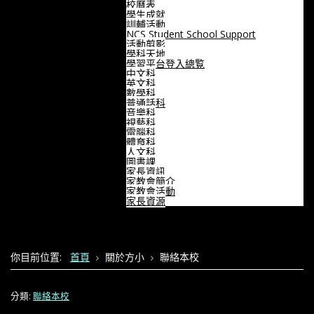
校曆表
學生成就
訓輔活動
NCS Student School Support
活動剪影
學科天地
學習平台登入總覧
中文科
英文科
數學科
普通話科
音樂科
視藝科
電腦科
體育科
人文科
圖書課
家長資訊
家教會簡介
家教會活動
家長資源
你目前位置:
首頁
關於方小
聯絡本校
分類:
聯絡本校