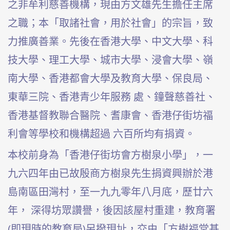
之非牟利慈善機構，現由
方文雄
先生
擔任主席
之職；本「取諸社會，用於社會」的宗旨，致
力推廣善業。先後在香港大學、中文大學、科
技大學、理工大學、城市大學、浸會大學、嶺
南大學、香港都會大學及教育大
學、保良局、
東華三院、香港青少年服務 處、鐘聲慈善社、
香港基督教聯合醫院、耆康會、香港仔街坊福
利會等學校和機構超過 六百所均有捐資。
本校前身為「香港仔街坊會方樹泉小學」，一
九六四年由已故殷商方樹泉先生捐資興辦於港
島南區田灣村，至一九九零年八月底，歷廿六
年， 深得坊眾讚譽，後因該屋村重建，教育署
(即現時的教育局)另撥現址，交由「方樹福堂基