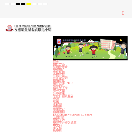
Default
Night
High
High
High
Set
Set
Set
mode
mode
Contrast
Contrast
Contrast
Smaller
Default
Larger
Black
Black
Yellow
Font
Font
Font
White
Yellow
Black
mode
mode
mode
首頁
關於方小
法團校董會
學校簡介
學校校訓
校服式樣
位置及交通
聯絡本校
學校資訊 (NCS)
校長的話
插班生入學
小一入學
升中資訊
學校計劃及報告
校歌
校訊
家課冊
校曆表
學生成就
訓輔活動
NCS Student School Support
活動剪影
學科天地
學習平台登入總覧
中文科
英文科
數學科