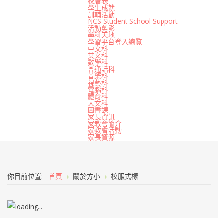
校曆表
學生成就
訓輔活動
NCS Student School Support
活動剪影
學科天地
學習平台登入總覧
中文科
英文科
數學科
普通話科
音樂科
視藝科
電腦科
體育科
人文科
圖書課
家長資訊
家教會簡介
家教會活動
家長資源
你目前位置:
首頁
關於方小
校服式樣