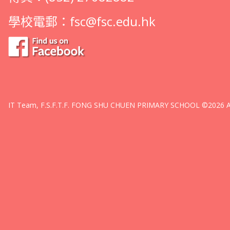
學校電郵：
fsc@fsc.edu.hk
IT Team, F.S.F.T.F. FONG SHU CHUEN PRIMARY SCHOOL ©2026 All