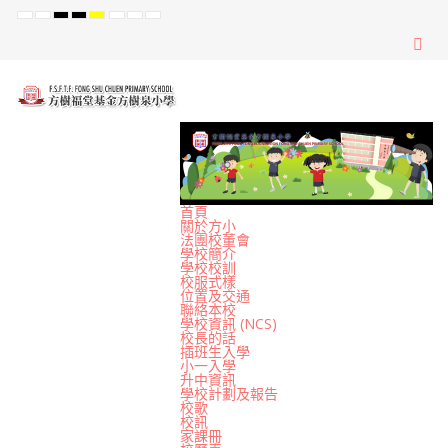
Default
Night
High
High
High
Set
Set
Set
mode
mode
Contrast
Contrast
Contrast
Smaller
Default
Larger
Black
Black
Yellow
Font
Font
Font
White
Yellow
Black
mode
mode
mode
首頁
關於方小
法團校董會
學校簡介
學校校訓
校服式樣
位置及交通
聯絡本校
學校資訊 (NCS)
校長的話
插班生入學
小一入學
升中資訊
學校計劃及報告
校歌
校訊
家課冊