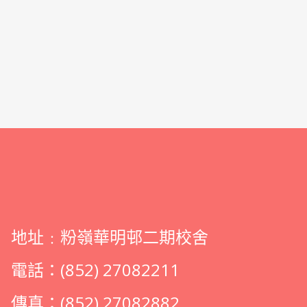
地址﹕粉嶺華明邨二期校舍
電話：(852) 27082211
傳真：(852) 27082882