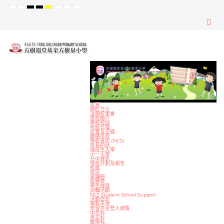
Default
Night
High
High
High
Set
Set
Set
mode
mode
Contrast
Contrast
Contrast
Smaller
Default
Larger
Black
Black
Yellow
Font
Font
Font
White
Yellow
Black
mode
mode
mode
首頁
關於方小
法團校董會
學校簡介
學校校訓
校服式樣
位置及交通
聯絡本校
學校資訊 (NCS)
校長的話
插班生入學
小一入學
升中資訊
學校計劃及報告
校歌
校訊
家課冊
校曆表
學生成就
訓輔活動
NCS Student School Support
活動剪影
學科天地
學習平台登入總覧
中文科
英文科
數學科