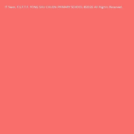
IT Team, F.S.F.T.F. FONG SHU CHUEN PRIMARY SCHOOL ©2026 All Rights Reserved.