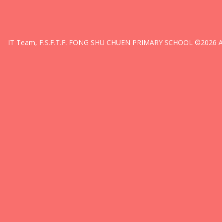
IT Team, F.S.F.T.F. FONG SHU CHUEN PRIMARY SCHOOL ©2026 All