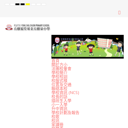
Default
Night
High
High
High
Set
Set
Set
mode
mode
Contrast
Contrast
Contrast
Smaller
Default
Larger
Black
Black
Yellow
Font
Font
Font
White
Yellow
Black
mode
mode
mode
首頁
關於方小
法團校董會
學校簡介
學校校訓
校服式樣
位置及交通
聯絡本校
學校資訊 (NCS)
校長的話
插班生入學
小一入學
升中資訊
學校計劃及報告
校歌
校訊
家課冊