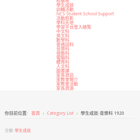
校曆表
學生成就
訓輔活動
NCS Student School Support
活動剪影
學科天地
學習平台登入總覧
中文科
英文科
數學科
普通話科
音樂科
視藝科
電腦科
體育科
人文科
圖書課
家長資訊
家教會簡介
家教會活動
家長資源
你目前位置:
首頁
Category List
學生成就-音樂科 1920
分類:
學生成就