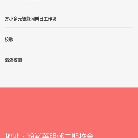
方小多元智能同樂日工作坊
校歌
滔滔校園
地址﹕粉嶺華明邨二期校舍