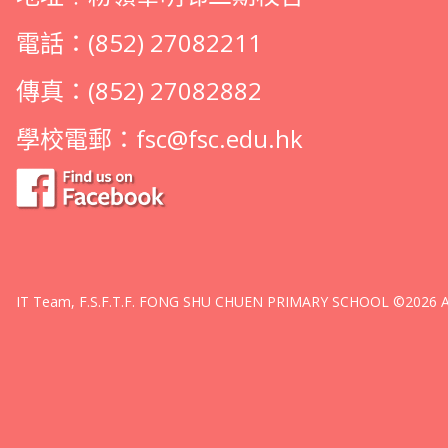
電話：(852) 27082211
傳真：(852) 27082882
學校電郵：
fsc@fsc.edu.hk
IT Team, F.S.F.T.F. FONG SHU CHUEN PRIMARY SCHOOL ©2026 All