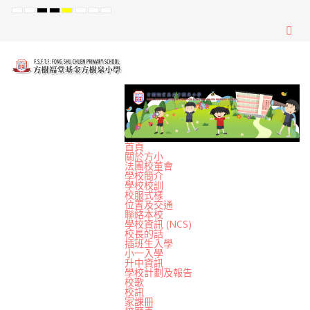
Default
Night
High
High
High
Set
Set
Set
mode
mode
Contrast
Contrast
Contrast
Smaller
Default
Larger
Black
Black
Yellow
Font
Font
Font
White
Yellow
Black
mode
mode
mode
首頁
關於方小
法團校董會
學校簡介
學校校訓
校服式樣
位置及交通
聯絡本校
學校資訊 (NCS)
校長的話
插班生入學
小一入學
升中資訊
學校計劃及報告
校歌
校訊
家課冊