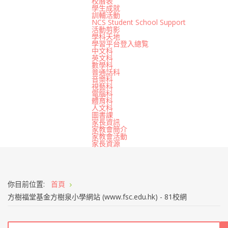
校曆表
學生成就
訓輔活動
NCS Student School Support
活動剪影
學科天地
學習平台登入總覧
中文科
英文科
數學科
普通話科
音樂科
視藝科
電腦科
體育科
人文科
圖書課
家長資訊
家教會簡介
家教會活動
家長資源
你目前位置:
首頁
方樹福堂基金方樹泉小學網站 (www.fsc.edu.hk) - 81校網