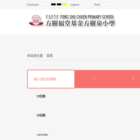
Contrast
Layout
Font
Default
Night
High
High
High
Fixed
Wide
Set
Set
Set
mode
mode
Contrast
Contrast
Contrast
layout
layout
Smaller
Default
Larger
Black
Black
Yellow
Font
Font
Font
White
Yellow
Black
mode
mode
mode
你目前位置:
首頁
81校網
81校網
calendar