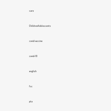
care
ChildrenAdolescents
covid vaccine
covid-19
english
fsc
pta