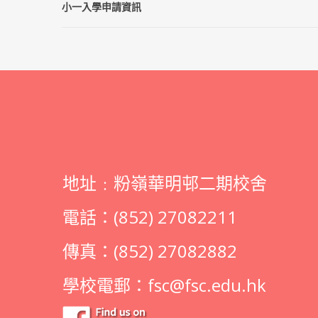
小一入學申請資訊
地址﹕粉嶺華明邨二期校舍
電話：(852) 27082211
傳真：(852) 27082882
學校電郵：
fsc@fsc.edu.hk