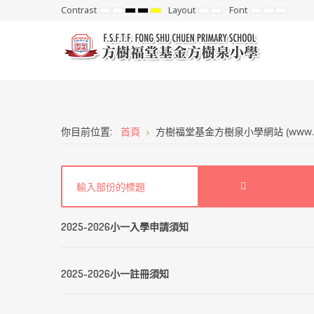
Contrast
Layout
Font
Default
Night
High
High
High
Fixed
Wide
Set
Set
Set
mode
mode
Contrast
Contrast
Contrast
layout
layout
Smaller
Default
Larger
Black
Black
Yellow
Font
Font
Font
White
Yellow
Black
mode
mode
mode
你目前位置:
首頁
方樹福堂基金方樹泉小學網站 (www.fsc
2025-2026小一入學申請須知
2025-2026小一註冊須知