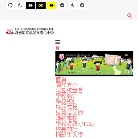
Default
Night
High
High
High
Set
Set
Set
mode
mode
Contrast
Contrast
Contrast
Smaller
Default
Larger
Black
Black
Yellow
Font
Font
Font
White
Yellow
Black
mode
mode
mode
首頁
關於方小
法團校董會
學校簡介
學校校訓
校服式樣
位置及交通
聯絡本校
學校資訊 (NCS)
校長的話
插班生入學