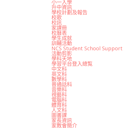
小一入學
升中資訊
學校計劃及報告
校歌
校訊
家課冊
校曆表
學生成就
訓輔活動
NCS Student School Support
活動剪影
學科天地
學習平台登入總覧
中文科
英文科
數學科
普通話科
音樂科
視藝科
電腦科
體育科
人文科
圖書課
家長資訊
家教會簡介