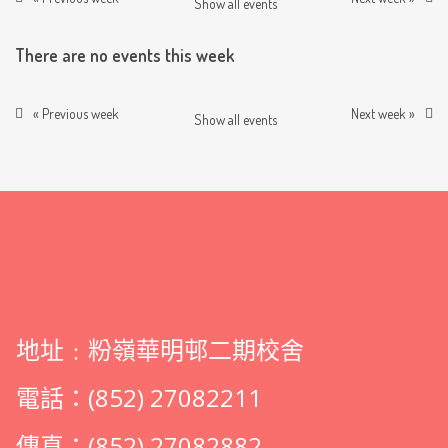
Show all events
There are no events this week
« Previous week
Next week »
Show all events
地址﹕粉嶺華明邨二期校舍
電話：(852) 27082211
傳真：(852) 27082882