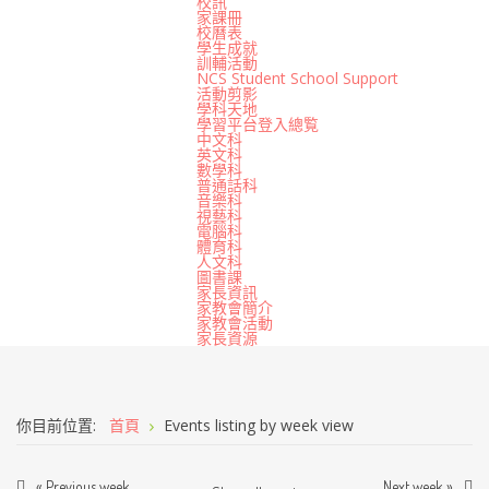
校訊
家課冊
校曆表
學生成就
訓輔活動
NCS Student School Support
活動剪影
學科天地
學習平台登入總覧
中文科
英文科
數學科
普通話科
音樂科
視藝科
電腦科
體育科
人文科
圖書課
家長資訊
家教會簡介
家教會活動
家長資源
你目前位置:
首頁
Events listing by week view
« Previous week
Next week »