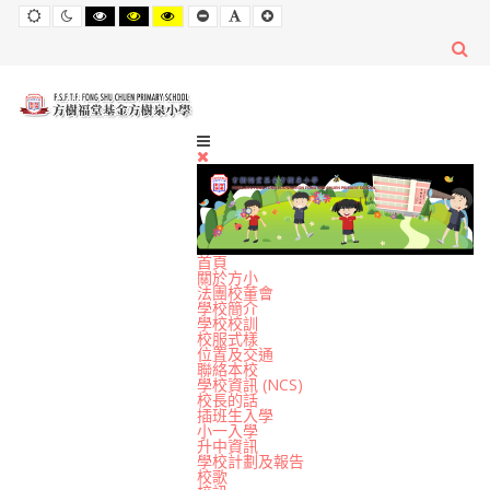
Default
Night
High
High
High
Set
Set
Set
mode
mode
Contrast
Contrast
Contrast
Smaller
Default
Larger
Black
Black
Yellow
Font
Font
Font
White
Yellow
Black
mode
mode
mode
首頁
關於方小
法團校董會
學校簡介
學校校訓
校服式樣
位置及交通
聯絡本校
學校資訊 (NCS)
校長的話
插班生入學
小一入學
升中資訊
學校計劃及報告
校歌