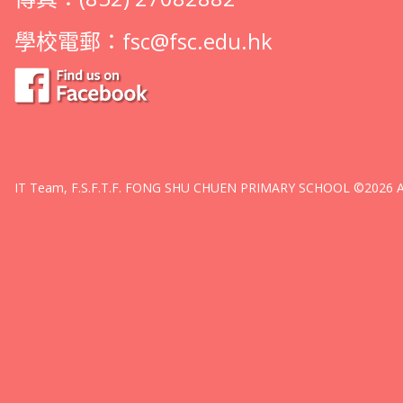
學校電郵：
fsc@fsc.edu.hk
IT Team, F.S.F.T.F. FONG SHU CHUEN PRIMARY SCHOOL ©2026 All