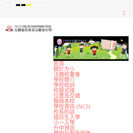
Default
Night
High
High
High
Set
Set
Set
mode
mode
Contrast
Contrast
Contrast
Smaller
Default
Larger
Black
Black
Yellow
Font
Font
Font
White
Yellow
Black
mode
mode
mode
首頁
關於方小
法團校董會
學校簡介
學校校訓
校服式樣
位置及交通
聯絡本校
學校資訊 (NCS)
校長的話
插班生入學
小一入學
升中資訊