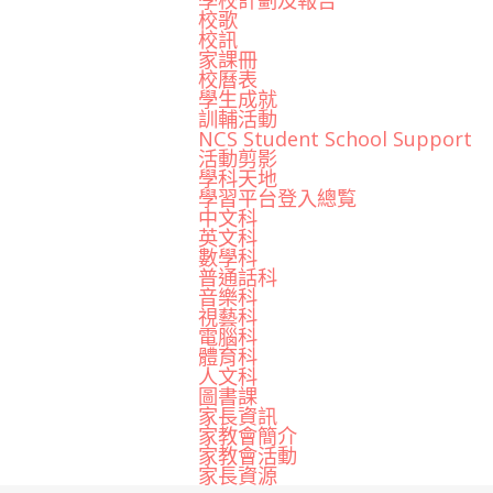
學校計劃及報告
校歌
校訊
家課冊
校曆表
學生成就
訓輔活動
NCS Student School Support
活動剪影
學科天地
學習平台登入總覧
中文科
英文科
數學科
普通話科
音樂科
視藝科
電腦科
體育科
人文科
圖書課
家長資訊
家教會簡介
家教會活動
家長資源