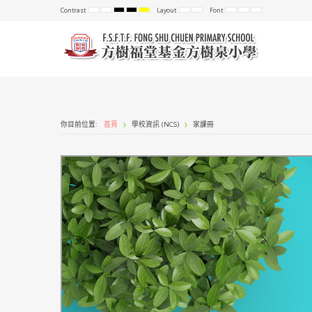
Contrast
Layout
Font
Default
Night
High
High
High
Fixed
Wide
Set
Set
Set
mode
mode
Contrast
Contrast
Contrast
layout
layout
Smaller
Default
Larger
Black
Black
Yellow
Font
Font
Font
White
Yellow
Black
mode
mode
mode
你目前位置:
首頁
學校資訊 (NCS)
家課冊