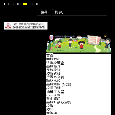
Default
Night
High
High
High
Set
Set
Set
mode
mode
Contrast
Contrast
Contrast
Smaller
Default
Larger
Black
Black
Yellow
Font
Font
Font
搜尋
White
Yellow
Black
mode
mode
mode
首頁
關於方小
法團校董會
學校簡介
學校校訓
校服式樣
位置及交通
聯絡本校
學校資訊 (NCS)
校長的話
插班生入學
小一入學
升中資訊
學校計劃及報告
校歌
校訊
家課冊