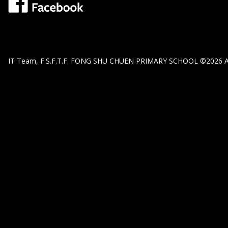
IT Team, F.S.F.T.F. FONG SHU CHUEN PRIMARY SCHOOL ©2026 All