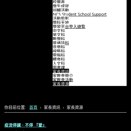
校曆表
學生成就
訓輔活動
NCS Student School Support
活動剪影
學科天地
學習平台登入總覧
中文科
英文科
數學科
普通話科
音樂科
視藝科
電腦科
體育科
人文科
圖書課
家長資訊
家教會簡介
家教會活動
家長資源
你目前位置:
首頁
家長資訊
家長資源
疫流停課．不停 『愛』