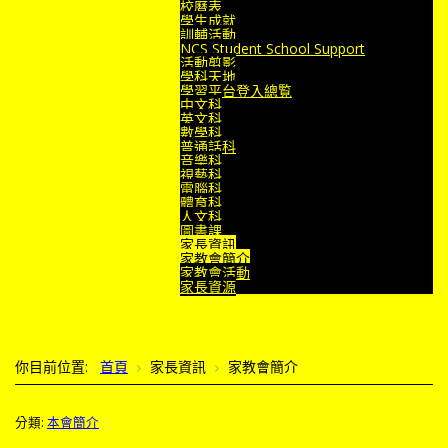
校曆表
學生成就
訓輔活動
NCS Student School Support
活動剪影
學科天地
學習平台登入總覧
中文科
英文科
數學科
普通話科
音樂科
視藝科
電腦科
體育科
人文科
圖書課
家長資訊
家教會簡介
家教會活動
家長資源
你目前位置:
首頁
家長資訊
家教會簡介
分類:
本會簡介