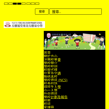
Default mode
Night mode
High Contrast Black White mode
High Contrast Black Yellow mode
High Contrast Yellow Black mode
Set Smaller Font
Set Default Font
Set Larger Font
搜尋
首頁
關於方小
法團校董會
學校簡介
學校校訓
校服式樣
位置及交通
聯絡本校
學校資訊 (NCS)
校長的話
插班生入學
小一入學
升中資訊
學校計劃及報告
校歌
校訊
家課冊