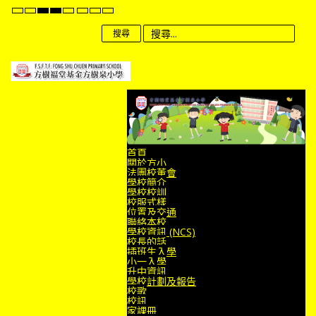
Default
Night
High
High
High
Set
Set
Set
mode
mode
Contrast
Contrast
Contrast
Smaller
Default
Larger
Black
Black
Yellow
Font
Font
Font
搜尋
White
Yellow
Black
mode
mode
mode
首頁
關於方小
法團校董會
學校簡介
學校校訓
校服式樣
位置及交通
聯絡本校
學校資訊 (NCS)
校長的話
插班生入學
小一入學
升中資訊
學校計劃及報告
校歌
校訊
家課冊