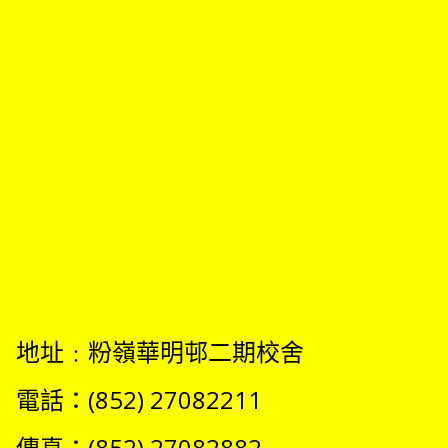
地址﹕粉嶺華明邨二期校舍
電話：(852) 27082211
傳真：(852) 27082882