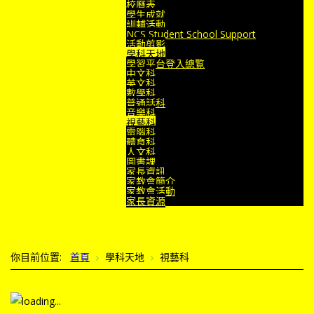
校曆表
學生成就
訓輔活動
NCS Student School Support
活動剪影
學科天地
學習平台登入總覧
中文科
英文科
數學科
普通話科
音樂科
視藝科
電腦科
體育科
人文科
圖書課
家長資訊
家教會簡介
家教會活動
家長資源
你目前位置:
首頁
學科天地
視藝科