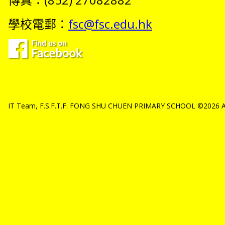
學校電郵：
fsc@fsc.edu.hk
IT Team, F.S.F.T.F. FONG SHU CHUEN PRIMARY SCHOOL ©2026 All