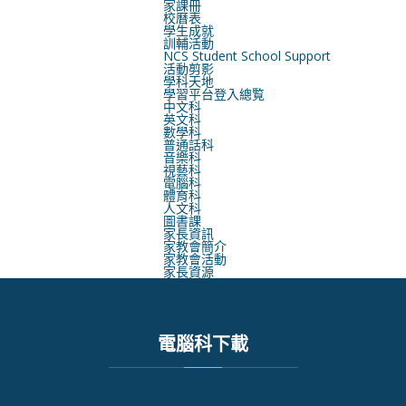
家課冊
校曆表
學生成就
訓輔活動
NCS Student School Support
活動剪影
學科天地
學習平台登入總覧
中文科
英文科
數學科
普通話科
音樂科
視藝科
電腦科
體育科
人文科
圖書課
家長資訊
家教會簡介
家教會活動
家長資源
電腦科下載