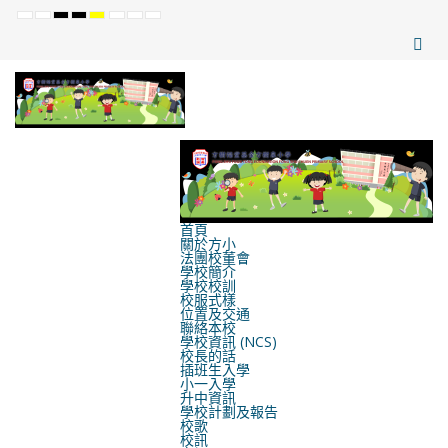
Default
Night
High
High
High
Set
Set
Set
mode
mode
Contrast
Contrast
Contrast
Smaller
Default
Larger
Black
Black
Yellow
Font
Font
Font
White
Yellow
Black
mode
mode
mode
首頁
關於方小
法團校董會
學校簡介
學校校訓
校服式樣
位置及交通
聯絡本校
學校資訊 (NCS)
校長的話
插班生入學
小一入學
升中資訊
學校計劃及報告
校歌
校訊