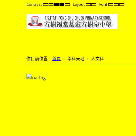
Contrast
Layout
Font
Default
Night
High
High
High
Fixed
Wide
Set
Set
Set
mode
mode
Contrast
Contrast
Contrast
layout
layout
Smaller
Default
Larger
Black
Black
Yellow
Font
Font
Font
White
Yellow
Black
mode
mode
mode
你目前位置:
首頁
學科天地
人文科