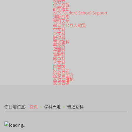
校曆表
學生成就
訓輔活動
NCS Student School Support
活動剪影
學科天地
學習平台登入總覧
中文科
英文科
數學科
普通話科
音樂科
視藝科
電腦科
體育科
人文科
圖書課
家長資訊
家教會簡介
家教會活動
家長資源
你目前位置:
首頁
學科天地
普通話科