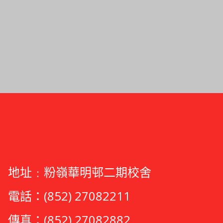
地址﹕粉嶺華明邨二期校舍
電話：(852) 27082211
傳真：(852) 27082882