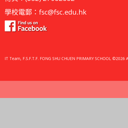
學校電郵：
fsc@fsc.edu.hk
IT Team, F.S.F.T.F. FONG SHU CHUEN PRIMARY SCHOOL ©2026 All