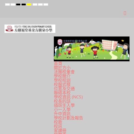
Default
Night
High
High
High
Set
Set
Set
mode
mode
Contrast
Contrast
Contrast
Smaller
Default
Larger
Black
Black
Yellow
Font
Font
Font
White
Yellow
Black
mode
mode
mode
首頁
關於方小
法團校董會
學校簡介
學校校訓
校服式樣
位置及交通
聯絡本校
學校資訊 (NCS)
校長的話
插班生入學
小一入學
升中資訊
學校計劃及報告
校歌
校訊
家課冊