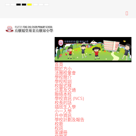
Default
Night
High
High
High
Set
Set
Set
mode
mode
Contrast
Contrast
Contrast
Smaller
Default
Larger
Black
Black
Yellow
Font
Font
Font
White
Yellow
Black
mode
mode
mode
首頁
關於方小
法團校董會
學校簡介
學校校訓
校服式樣
位置及交通
聯絡本校
學校資訊 (NCS)
校長的話
插班生入學
小一入學
升中資訊
學校計劃及報告
校歌
校訊
家課冊