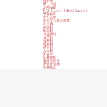
校曆表
學生成就
訓輔活動
NCS Student School Support
活動剪影
學科天地
學習平台登入總覧
中文科
英文科
數學科
普通話科
音樂科
視藝科
電腦科
體育科
人文科
圖書課
家長資訊
家教會簡介
家教會活動
家長資源