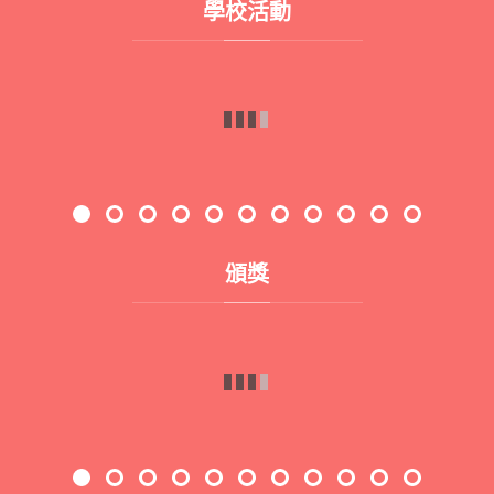
學校活動
2526_結業禮
2526_遊戲日
2526_
2526_英文日
2526_彩虹派對
2526_才藝展
P.1A Zoo animal posters
2025-2026 莘莘入場：學校文化日計劃_「解構中式歷史建築」工作坊
2526_3x3 School Tour 2026
2526_P.1B_english_Animal Project
2526_「視藝及人文科」快閃活動_「藝」遊未盡：中外藝術快閃挑戰 !
2526_家教會周年大會暨訓輔頒獎禮
頒獎
北區優秀學生選舉2025-2026
校服儀容暨課室清潔比賽
香港學校音樂節(2026) 獲獎
全港小學生「兩文三語」閱讀分享比賽2025（普通話組）
英文日填色比賽，初級組及高級組冠亞季及插畫家奬
全能跳繩挑戰賽2026
2025-26 悦讀千里號 閱讀獎勵計劃「閱讀船長」 證書及小學組「閱讀銀獎」獎項
2025/26 香港學校戲劇節(戲劇節)
English Passport印章獎項
聯校音樂大賽2026
2526_中國舞獎項