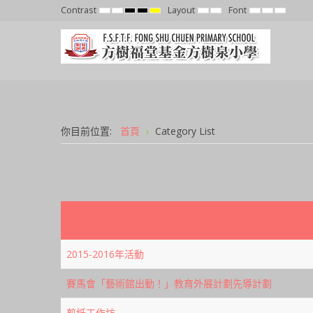
Contrast
Layout
Font
Default
Night
High
High
High
Fixed
Wide
Set
Set
Set
mode
mode
Contrast
Contrast
Contrast
layout
layout
Smaller
Default
Larger
Black
Black
Yellow
Font
Font
Font
White
Yellow
Black
mode
mode
mode
你目前位置:
首頁
Category List
2015-2016年活動
賽馬會「藝術館出動！」教育外展計劃先導計劃
剪紙工作坊