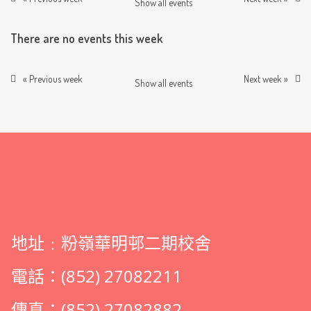
Show all events
There are no events this week
« Previous week
Next week »
Show all events
地址﹕粉嶺華明邨二期校舍
電話：(852) 27082211
傳真：(852) 27082882