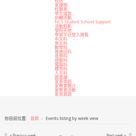
校訊
家課冊
校曆表
學生成就
訓輔活動
NCS Student School Support
活動剪影
學科天地
學習平台登入總覧
中文科
英文科
數學科
普通話科
音樂科
視藝科
電腦科
體育科
人文科
圖書課
家長資訊
家教會簡介
家教會活動
家長資源
你目前位置:
首頁
Events listing by week view
« Previous week
Next week »