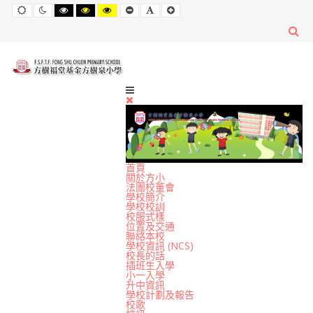
Default
Night
High
High
High
Set
Set
Set
mode
mode
Contrast
Contrast
Contrast
Smaller
Default
Larger
Black
Black
Yellow
Font
Font
Font
White
Yellow
Black
mode
mode
mode
首頁
關於方小
法團校董會
學校簡介
學校校訓
校服式樣
位置及交通
聯絡本校
學校資訊 (NCS)
校長的話
插班生入學
小一入學
升中資訊
學校計劃及報告
校歌