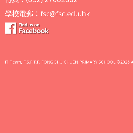
學校電郵：
fsc@fsc.edu.hk
IT Team, F.S.F.T.F. FONG SHU CHUEN PRIMARY SCHOOL ©2026 All