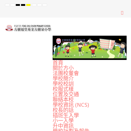
Default
Night
High
High
High
Set
Set
Set
mode
mode
Contrast
Contrast
Contrast
Smaller
Default
Larger
Black
Black
Yellow
Font
Font
Font
White
Yellow
Black
mode
mode
mode
首頁
關於方小
法團校董會
學校簡介
學校校訓
校服式樣
位置及交通
聯絡本校
學校資訊 (NCS)
校長的話
插班生入學
小一入學
升中資訊