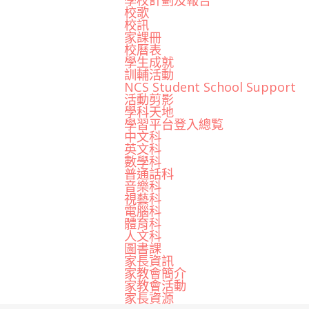
學校計劃及報告
校歌
校訊
家課冊
校曆表
學生成就
訓輔活動
NCS Student School Support
活動剪影
學科天地
學習平台登入總覧
中文科
英文科
數學科
普通話科
音樂科
視藝科
電腦科
體育科
人文科
圖書課
家長資訊
家教會簡介
家教會活動
家長資源