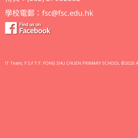
學校電郵：
fsc@fsc.edu.hk
IT Team, F.S.F.T.F. FONG SHU CHUEN PRIMARY SCHOOL ©2026 All