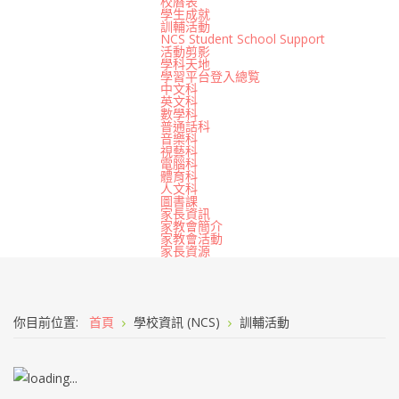
校曆表
學生成就
訓輔活動
NCS Student School Support
活動剪影
學科天地
學習平台登入總覧
中文科
英文科
數學科
普通話科
音樂科
視藝科
電腦科
體育科
人文科
圖書課
家長資訊
家教會簡介
家教會活動
家長資源
你目前位置:
首頁
學校資訊 (NCS)
訓輔活動