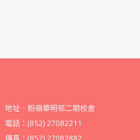
地址﹕粉嶺華明邨二期校舍
電話：(852) 27082211
傳真：(852) 27082882