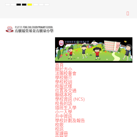
Default
Night
High
High
High
Set
Set
Set
mode
mode
Contrast
Contrast
Contrast
Smaller
Default
Larger
Black
Black
Yellow
Font
Font
Font
White
Yellow
Black
mode
mode
mode
首頁
關於方小
法團校董會
學校簡介
學校校訓
校服式樣
位置及交通
聯絡本校
學校資訊 (NCS)
校長的話
插班生入學
小一入學
升中資訊
學校計劃及報告
校歌
校訊
家課冊