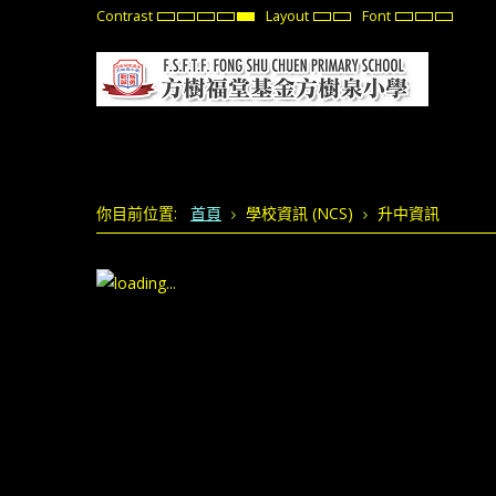
Contrast
Layout
Font
Default
Night
High
High
High
Fixed
Wide
Set
Set
Set
mode
mode
Contrast
Contrast
Contrast
layout
layout
Smaller
Default
Larger
Black
Black
Yellow
Font
Font
Font
White
Yellow
Black
mode
mode
mode
你目前位置:
首頁
學校資訊 (NCS)
升中資訊