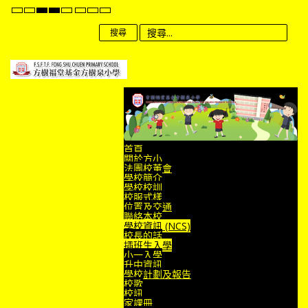
Default
Night
High
High
High
Set
Set
Set
mode
mode
Contrast
Contrast
Contrast
Smaller
Default
Larger
Black
Black
Yellow
Font
Font
Font
搜尋
White
Yellow
Black
mode
mode
mode
首頁
關於方小
法團校董會
學校簡介
學校校訓
校服式樣
位置及交通
聯絡本校
學校資訊 (NCS)
校長的話
插班生入學
小一入學
升中資訊
學校計劃及報告
校歌
校訊
家課冊