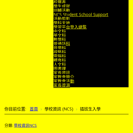
校曆表
學生成就
訓輔活動
NCS Student School Support
活動剪影
學科天地
學習平台登入總覧
中文科
英文科
數學科
普通話科
音樂科
視藝科
電腦科
體育科
人文科
圖書課
家長資訊
家教會簡介
家教會活動
家長資源
你目前位置:
首頁
學校資訊 (NCS)
插班生入學
分類:
學校資訊NCS