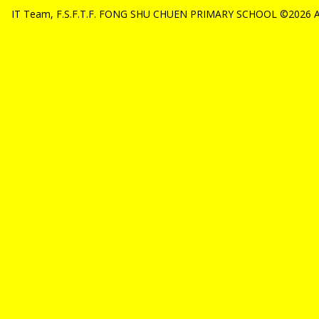
IT Team, F.S.F.T.F. FONG SHU CHUEN PRIMARY SCHOOL ©2026 All