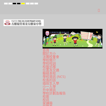
Default
Night
High
High
High
Set
Set
Set
mode
mode
Contrast
Contrast
Contrast
Smaller
Default
Larger
Black
Black
Yellow
Font
Font
Font
White
Yellow
Black
mode
mode
mode
首頁
關於方小
法團校董會
學校簡介
學校校訓
校服式樣
位置及交通
聯絡本校
學校資訊 (NCS)
校長的話
插班生入學
小一入學
升中資訊
學校計劃及報告
校歌
校訊
家課冊