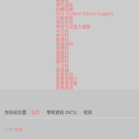
校曆表
學生成就
訓輔活動
NCS Student School Support
活動剪影
學科天地
學習平台登入總覧
中文科
英文科
數學科
普通話科
音樂科
視藝科
電腦科
體育科
人文科
圖書課
家長資訊
家教會簡介
家教會活動
家長資源
你目前位置:
首頁
學校資訊 (NCS)
校訊
分類:
校訊