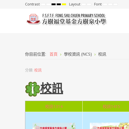
Contrast
Layout
Font
Default
Night
High
High
High
Fixed
Wide
Set
Set
Set
mode
mode
Contrast
Contrast
Contrast
layout
layout
Smaller
Default
Larger
Black
Black
Yellow
Font
Font
Font
White
Yellow
Black
mode
mode
mode
你目前位置:
首頁
學校資訊 (NCS)
校訊
分類:
校訊
校訊
校訊1314
校訊1415