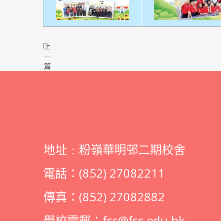
上
一
篇
地址﹕粉嶺華明邨二期校舍
電話：(852) 27082211
傳真：(852) 27082882
學校電郵：
fsc@fsc.edu.hk