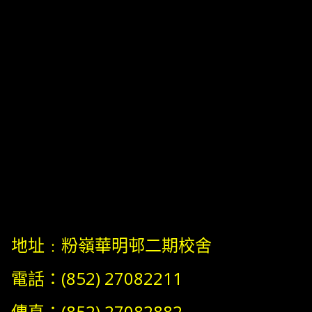
地址﹕粉嶺華明邨二期校舍
電話：(852) 27082211
傳真：(852) 27082882