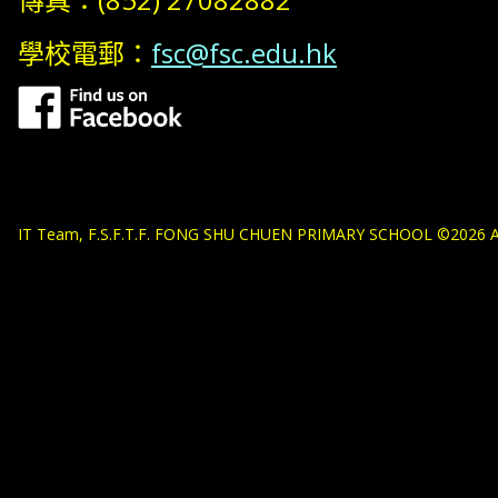
學校電郵：
fsc@fsc.edu.hk
IT Team, F.S.F.T.F. FONG SHU CHUEN PRIMARY SCHOOL ©2026 All