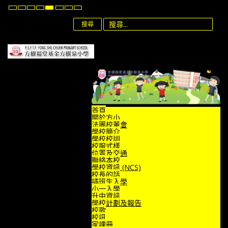
Default
Night
High
High
High
Set
Set
Set
mode
mode
Contrast
Contrast
Contrast
Smaller
Default
Larger
Black
Black
Yellow
Font
Font
Font
搜尋
White
Yellow
Black
mode
mode
mode
首頁
關於方小
法團校董會
學校簡介
學校校訓
校服式樣
位置及交通
聯絡本校
學校資訊 (NCS)
校長的話
插班生入學
小一入學
升中資訊
學校計劃及報告
校歌
校訊
家課冊