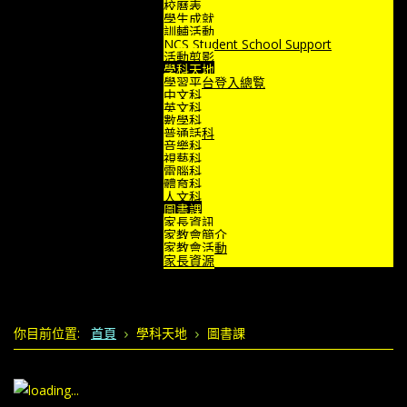
校曆表
學生成就
訓輔活動
NCS Student School Support
活動剪影
學科天地
學習平台登入總覧
中文科
英文科
數學科
普通話科
音樂科
視藝科
電腦科
體育科
人文科
圖書課
家長資訊
家教會簡介
家教會活動
家長資源
你目前位置:
首頁
學科天地
圖書課