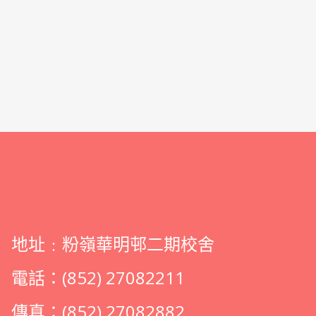
地址﹕粉嶺華明邨二期校舍
電話：(852) 27082211
傳真：(852) 27082882