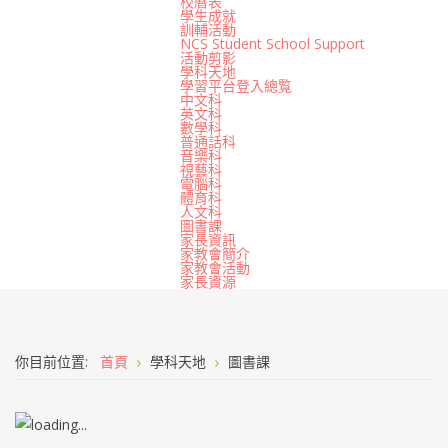
校曆表
學生成就
訓輔活動
NCS Student School Support
活動剪影
學科天地
學習平台登入總覧
中文科
英文科
數學科
普通話科
音樂科
視藝科
電腦科
體育科
人文科
圖書課
家長資訊
家教會簡介
家教會活動
家長資源
你目前位置:
首頁
學科天地
圖書課