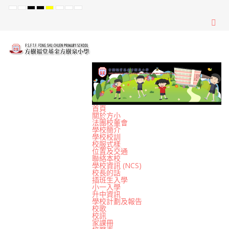
Default
Night
High
High
High
Set
Set
Set
mode
mode
Contrast
Contrast
Contrast
Smaller
Default
Larger
Black
Black
Yellow
Font
Font
Font
White
Yellow
Black
mode
mode
mode
首頁
關於方小
法團校董會
學校簡介
學校校訓
校服式樣
位置及交通
聯絡本校
學校資訊 (NCS)
校長的話
插班生入學
小一入學
升中資訊
學校計劃及報告
校歌
校訊
家課冊