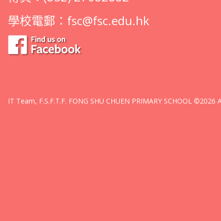
學校電郵：
fsc@fsc.edu.hk
IT Team, F.S.F.T.F. FONG SHU CHUEN PRIMARY SCHOOL ©2026 All