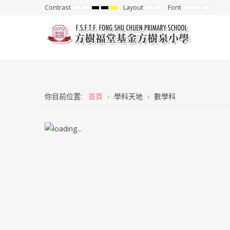
Contrast
Layout
Font
Default
Night
High
High
High
Fixed
Wide
Set
Set
Set
mode
mode
Contrast
Contrast
Contrast
layout
layout
Smaller
Default
Larger
Black
Black
Yellow
Font
Font
Font
White
Yellow
Black
mode
mode
mode
你目前位置:
首頁
學科天地
數學科