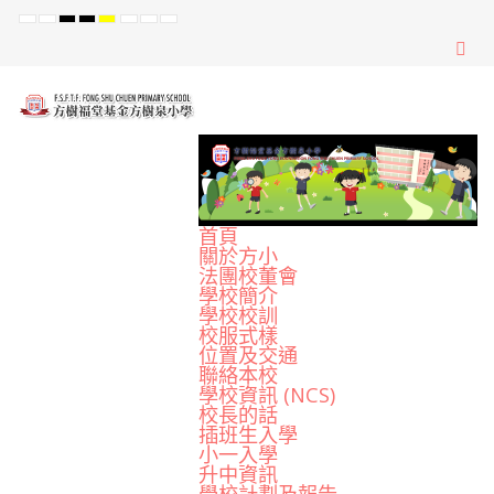
Default
Night
High
High
High
Set
Set
Set
mode
mode
Contrast
Contrast
Contrast
Smaller
Default
Larger
Black
Black
Yellow
Font
Font
Font
White
Yellow
Black
mode
mode
mode
首頁
關於方小
法團校董會
學校簡介
學校校訓
校服式樣
位置及交通
聯絡本校
學校資訊 (NCS)
校長的話
插班生入學
小一入學
升中資訊