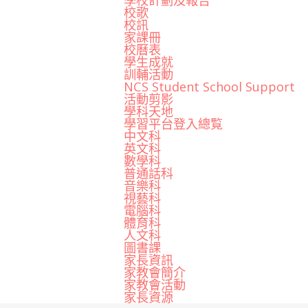
學校計劃及報告
校歌
校訊
家課冊
校曆表
學生成就
訓輔活動
NCS Student School Support
活動剪影
學科天地
學習平台登入總覧
中文科
英文科
數學科
普通話科
音樂科
視藝科
電腦科
體育科
人文科
圖書課
家長資訊
家教會簡介
家教會活動
家長資源