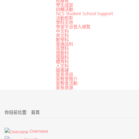
校曆表
學生成就
訓輔活動
NCS Student School Support
活動剪影
學科天地
學習平台登入總覧
中文科
英文科
數學科
普通話科
音樂科
視藝科
電腦科
體育科
人文科
圖書課
家長資訊
家教會簡介
家教會活動
家長資源
你目前位置:
首頁
Overview