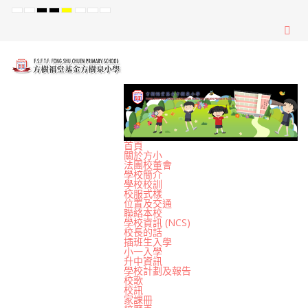
Default
Night
High
High
High
Set
Set
Set
mode
mode
Contrast
Contrast
Contrast
Smaller
Default
Larger
Black
Black
Yellow
Font
Font
Font
White
Yellow
Black
mode
mode
mode
首頁
關於方小
法團校董會
學校簡介
學校校訓
校服式樣
位置及交通
聯絡本校
學校資訊 (NCS)
校長的話
插班生入學
小一入學
升中資訊
學校計劃及報告
校歌
校訊
家課冊