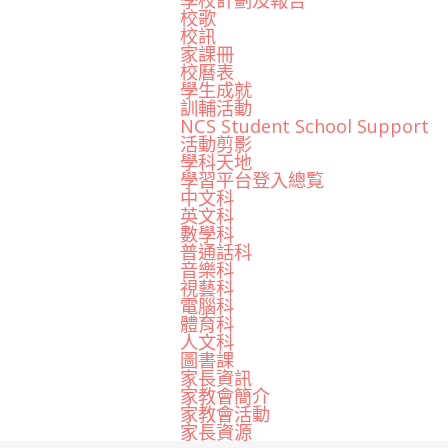
學校計劃及報告
校歌
校訊
家課冊
校曆表
學生成就
訓輔活動
NCS Student School Support
活動剪影
學科天地
學習平台登入總覧
中文科
英文科
數學科
普通話科
音樂科
視藝科
電腦科
體育科
人文科
圖書課
家長資訊
家教會簡介
家教會活動
家長資源