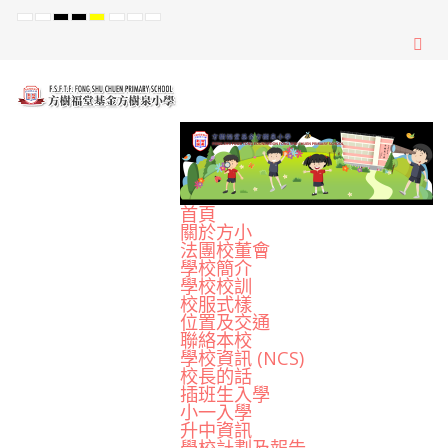
Default
Night
High
High
High
Set
Set
Set
mode
mode
Contrast
Contrast
Contrast
Smaller
Default
Larger
Black
Black
Yellow
Font
Font
Font
White
Yellow
Black
mode
mode
mode
首頁
關於方小
法團校董會
學校簡介
學校校訓
校服式樣
位置及交通
聯絡本校
學校資訊 (NCS)
校長的話
插班生入學
小一入學
升中資訊