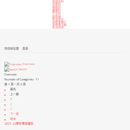
普通話科
音樂科
視藝科
電腦科
體育科
人文科
圖書課
家長資訊
家教會簡介
家教會活動
家長資源
你目前位置:
首頁
Overview
Search
Overview
Number of Categories: 11
第 1 頁，共 3 頁
最先
上一篇
1
2
3
下一篇
最後
2021-22學年學校通告