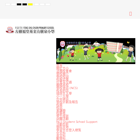
Default
Night
High
High
High
Set
Set
Set
mode
mode
Contrast
Contrast
Contrast
Smaller
Default
Larger
Black
Black
Yellow
Font
Font
Font
White
Yellow
Black
mode
mode
mode
首頁
關於方小
法團校董會
學校簡介
學校校訓
校服式樣
位置及交通
聯絡本校
學校資訊 (NCS)
校長的話
插班生入學
小一入學
升中資訊
學校計劃及報告
校歌
校訊
家課冊
校曆表
學生成就
訓輔活動
NCS Student School Support
活動剪影
學科天地
學習平台登入總覧
中文科
英文科
數學科