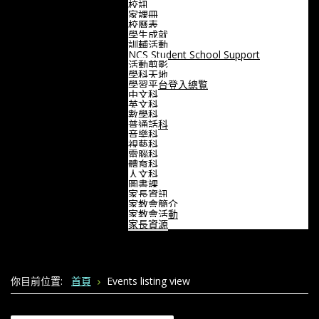
校訊
家課冊
校曆表
學生成就
訓輔活動
NCS Student School Support
活動剪影
學科天地
學習平台登入總覧
中文科
英文科
數學科
普通話科
音樂科
視藝科
電腦科
體育科
人文科
圖書課
家長資訊
家教會簡介
家教會活動
家長資源
你目前位置:
首頁
Events listing view