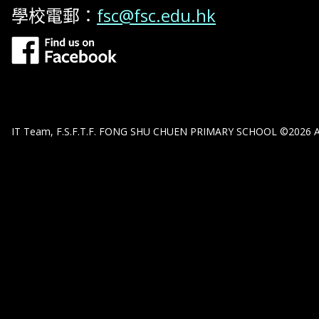
學校電郵：
fsc@fsc.edu.hk
IT Team, F.S.F.T.F. FONG SHU CHUEN PRIMARY SCHOOL ©2026 All