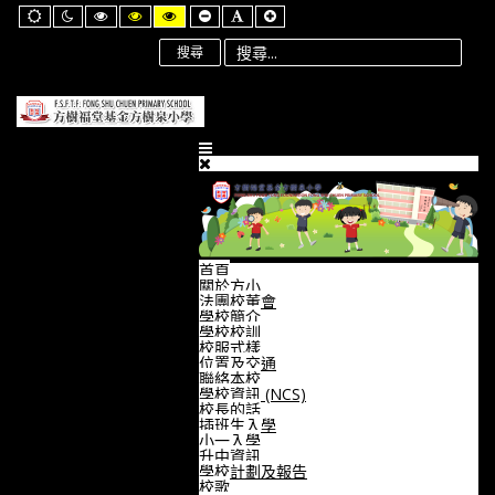
Default
Night
High
High
High
Set
Set
Set
mode
mode
Contrast
Contrast
Contrast
Smaller
Default
Larger
Black
Black
Yellow
Font
Font
Font
搜尋
White
Yellow
Black
mode
mode
mode
首頁
關於方小
法團校董會
學校簡介
學校校訓
校服式樣
位置及交通
聯絡本校
學校資訊 (NCS)
校長的話
插班生入學
小一入學
升中資訊
學校計劃及報告
校歌