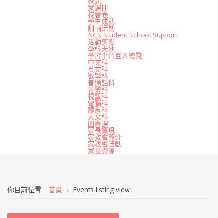
校訊
家課冊
校曆表
學生成就
訓輔活動
NCS Student School Support
活動剪影
學科天地
學習平台登入總覧
中文科
英文科
數學科
普通話科
音樂科
視藝科
電腦科
體育科
人文科
圖書課
家長資訊
家教會簡介
家教會活動
家長資源
你目前位置:
首頁
Events listing view