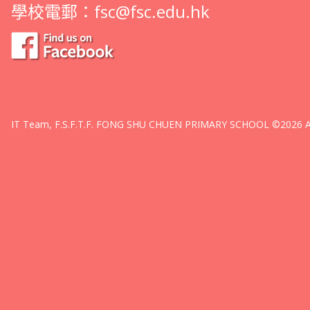
學校電郵：
fsc@fsc.edu.hk
IT Team, F.S.F.T.F. FONG SHU CHUEN PRIMARY SCHOOL ©2026 All