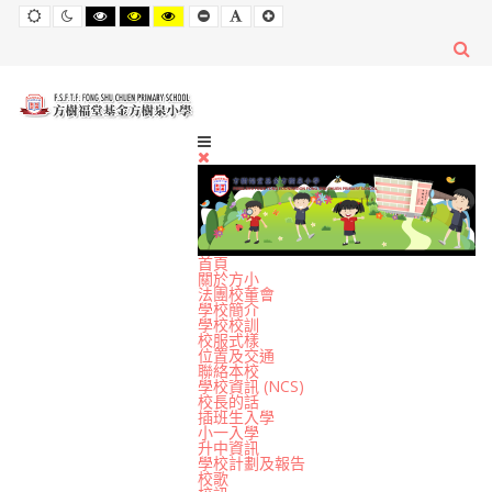
Default
Night
High
High
High
Set
Set
Set
mode
mode
Contrast
Contrast
Contrast
Smaller
Default
Larger
Black
Black
Yellow
Font
Font
Font
White
Yellow
Black
mode
mode
mode
首頁
關於方小
法團校董會
學校簡介
學校校訓
校服式樣
位置及交通
聯絡本校
學校資訊 (NCS)
校長的話
插班生入學
小一入學
升中資訊
學校計劃及報告
校歌