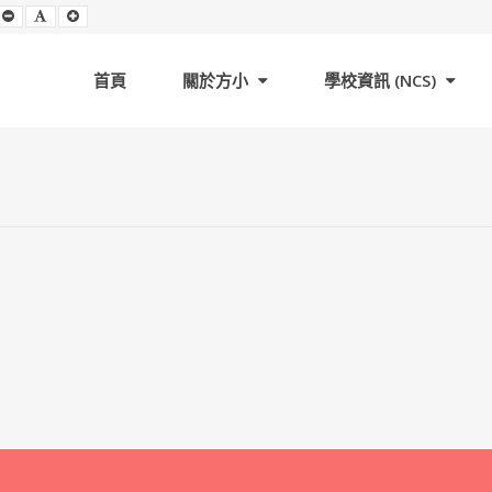
Set
Set
Set
Smaller
Default
Larger
Font
Font
Font
首頁
關於方小
學校資訊 (NCS)