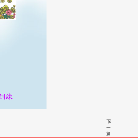
下
一
篇