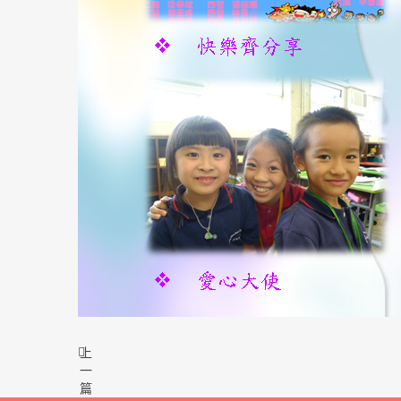
上
一
篇