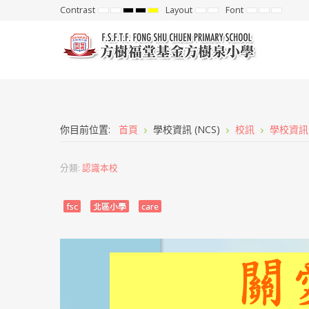
Contrast
Layout
Font
Default
Night
High
High
High
Fixed
Wide
Set
Set
Set
mode
mode
Contrast
Contrast
Contrast
layout
layout
Smaller
Default
Larger
Black
Black
Yellow
Font
Font
Font
White
Yellow
Black
mode
mode
mode
你目前位置:
首頁
學校資訊 (NCS)
校訊
學校資訊
分類:
認識本校
fsc
北區小學
care