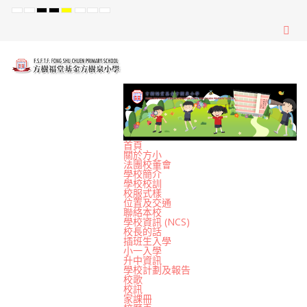
Default
Night
High
High
High
Set
Set
Set
mode
mode
Contrast
Contrast
Contrast
Smaller
Default
Larger
Black
Black
Yellow
Font
Font
Font
White
Yellow
Black
mode
mode
mode
首頁
關於方小
法團校董會
學校簡介
學校校訓
校服式樣
位置及交通
聯絡本校
學校資訊 (NCS)
校長的話
插班生入學
小一入學
升中資訊
學校計劃及報告
校歌
校訊
家課冊