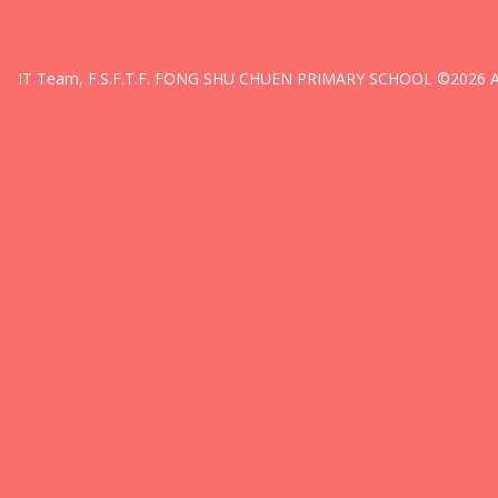
IT Team, F.S.F.T.F. FONG SHU CHUEN PRIMARY SCHOOL ©2026 All