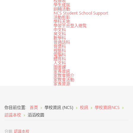
校曆表
學生成就
訓輔活動
NCS Student School Support
活動剪影
學科天地
學習平台登入總覧
中文科
英文科
數學科
普通話科
音樂科
視藝科
電腦科
體育科
人文科
圖書課
家長資訊
家教會簡介
家教會活動
家長資源
你目前位置:
首頁
學校資訊 (NCS)
校訊
學校資訊NCS
認識本校
滔滔校園
分類:
認識本校